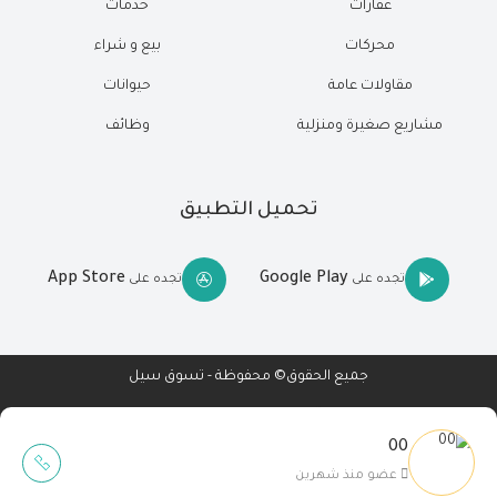
عقارات
خدمات
محركات
بيع و شراء
مقاولات عامة
حيوانات
مشاريع صغيرة ومنزلية
وظائف
تحميل التطبيق
App Store
Google Play
تجده على
تجده على
جميع الحقوق© محفوظة - تسوق سيل
00
Wait Buzz
عضو منذ شهرين
تصميم مواقع
-
تطبيقات