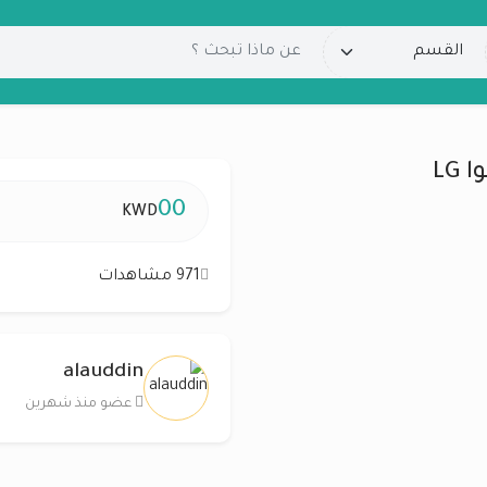
00
KWD
971 مشاهدات
alauddin
عضو منذ شهرين