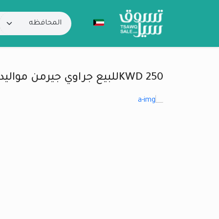
250 KWDللبيع جراوي جيرمن مواليد 6/12/2023