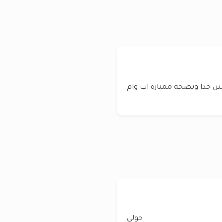
 شيبرد ذكور فقط 50 يوم لعوبين جدا وبصحة ممتازة اب وام
حولي