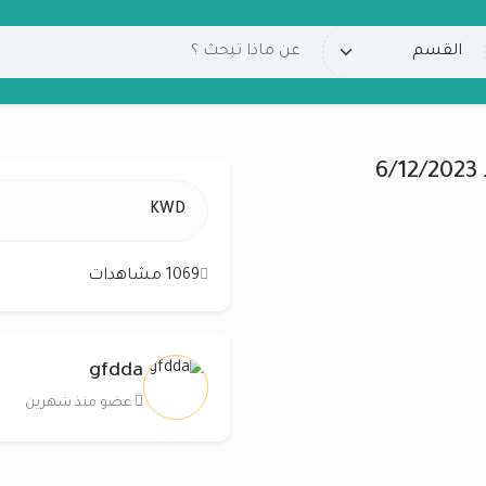
KWD
1069 مشاهدات
gfdda
عضو منذ شهرين