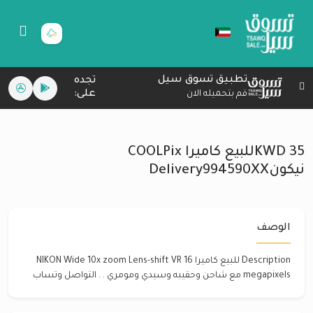
تطبيق تسوق سيل
تجده
على:
قم بتحميله الان
35 KWDللبيع كاميرا COOLPix
نيكونDelivery994590XX
الوصف
Description للبيع كاميرا NIKON Wide 10x zoom Lens-shift VR 16
megapixels مع شاحن وحقيبه وسيدي ومومري . . التواصل وتساب