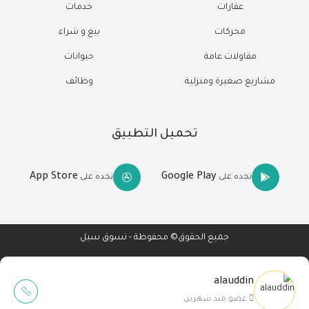
عقارات
خدمات
محركات
بيع و شراء
مقاولات عامة
حيوانات
مشاريع صغيرة ومنزلية
وظائف
تحميل التطبيق
App Store
Google Play
تجده على
تجده على
جميع الحقوق© محفوظة - تسوق سيل
alauddin
Wait Buzz
عضو منذ شهرين
تصميم مواقع
-
تطبيقات