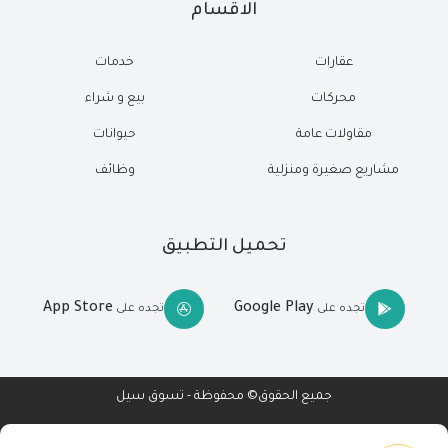
الاقسام
عقارات
خدمات
محركات
بيع و شراء
مقاولات عامة
حيوانات
مشاريع صغيرة ومنزلية
وظائف
تحميل التطبيق
App Store
Google Play
تجده على
تجده على
جميع الحقوق© محفوظة - تسوق سيل