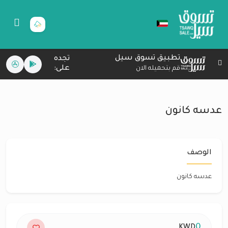
تطبيق تسوق سيل
تجده
على:
قم بتحميله الان
عدسه كانون
الوصف
عدسه كانون
0
KWD