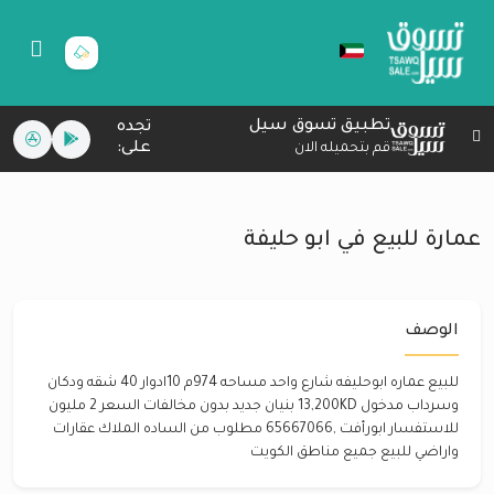
تطبيق تسوق سيل
تجده
على:
قم بتحميله الان
عمارة للبيع في ابو حليفة
الوصف
للبيع عماره ابوحليفه شارع واحد مساحه 974م 10ادوار 40 شقه ودكان
وسرداب مدخول 13,200KD بنيان جديد بدون مخالفات السعر 2 مليون
للاستفسار ابورأفت ,65667066 مطلوب من الساده الملاك عقارات
واراضي للبيع جميع مناطق الكويت