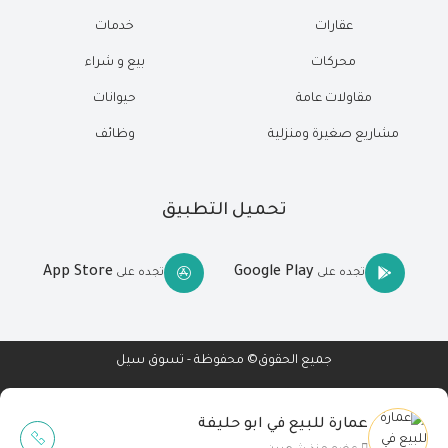
عقارات
خدمات
محركات
بيع و شراء
مقاولات عامة
حيوانات
مشاريع صغيرة ومنزلية
وظائف
تحميل التطبيق
App Store
Google Play
تجده على
تجده على
جميع الحقوق© محفوظة - تسوق سيل
عمارة للبيع في ابو حليفة
Wait Buzz