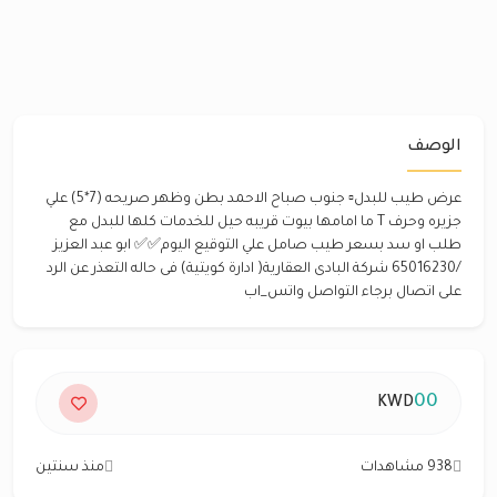
الوصف
عرض طيب للبدل▫ جنوب صباح الاحمد بطن وظهر صريحه (7*5) علي
جزيره وحرف T ما امامها بيوت قريبه حيل للخدمات كلها للبدل مع
طلب او سد بسعر طيب صامل علي التوقيع اليوم✅✅ ابو عبد العزيز
/65016230 شركة البادى العقارية( ادارة كويتية) فى حاله التعذر عن الرد
على اتصال برجاء التواصل واتس_اب
00
KWD
938 مشاهدات
منذ سنتين