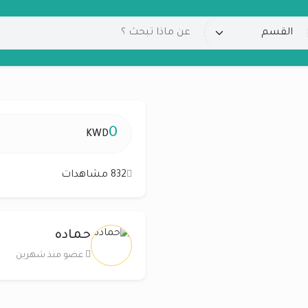
0
KWD
832 مشاهدات
حماده
عضو منذ شهرين