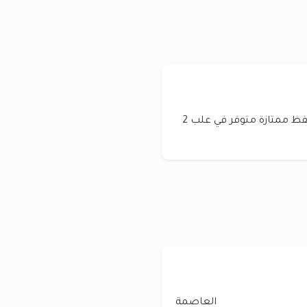
الوصف عسل جهيل غان عالي الجودة و ذوقدرة حفظ ممتازة متوفر في علب 2
العاصمة