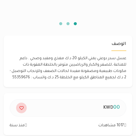
الوصف
عسل سدر دوعني يمني الكيلو 20 د.ك مغذي ومفيد وصحي . داعم
للمناعة ،للصغر والكبار والرياضيين متوفر بالخلطة المقوية ذات
مكونات طبيعية ومضمونة مفيدة لحالات الضعف وللإنجاب التوصيل ؛
2 د.ك لجميع المناطق الكيلو مع الخلطة 25 د.ك واتساب : 55359676
00
KWD
1017 مشاهدات
منذ سنة