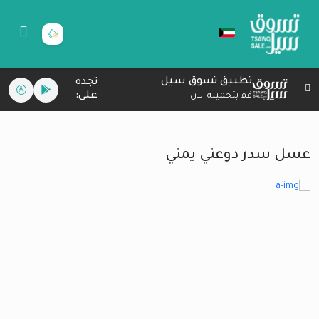
تطبيق تسوق سيل
تجده
على:
قم بتحميله الان
عسل سدر دوعني يمني