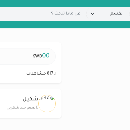
00
KWD
817 مشاهدات
شكيل
عضو منذ شهرين