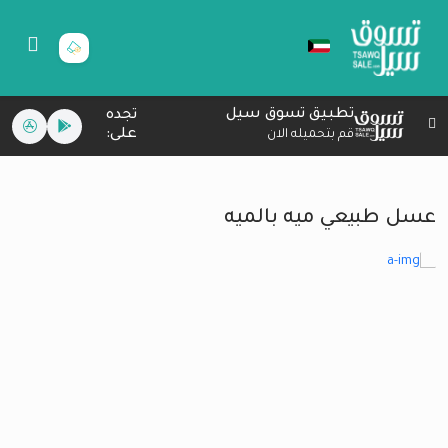
تطبيق تسوق سيل
تجده
على:
قم بتحميله الان
عسل طبيعي ميه بالميه