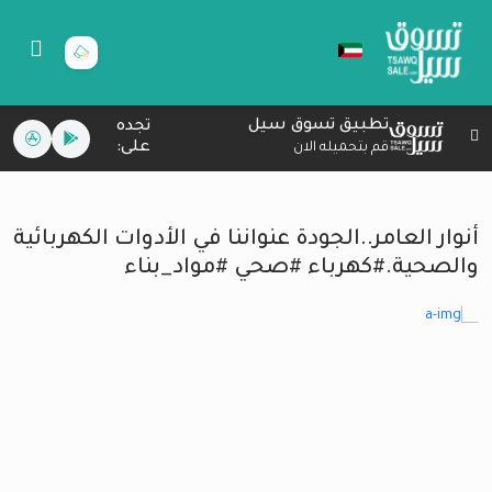
تطبيق تسوق سيل
تجده
على:
قم بتحميله الان
أنوار العامر..الجودة عنواننا في الأدوات الكهربائية
والصحية.#كهرباء #صحي #مواد_بناء