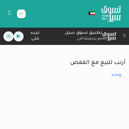
تطبيق تسوق سيل
تجده
على:
قم بتحميله الان
أرنب للبيع مع القفص