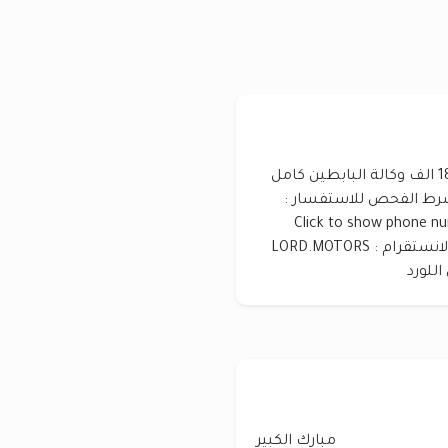
للبيع باترول LE مكينة 400 موديل 2018 ماشي 180 الف وكالة البابطين كامل
شرط الفحص للاستفسار :
Click to show phone n
600851XX المعاينه : اسواق القرين مكتب اللورد الانستقرام : LORD.MOTORS
مبارك الكبير