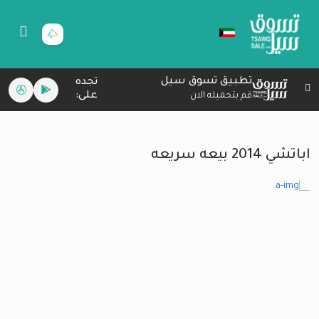
تطبيق تسوق سيل
تجده
على:
قم بتحميله الان
اباتشي 2014 بيعه سريعه