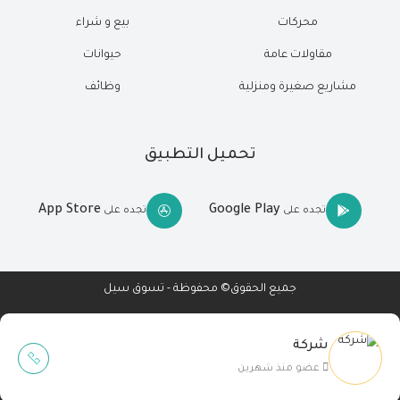
محركات
بيع و شراء
مقاولات عامة
حيوانات
مشاريع صغيرة ومنزلية
وظائف
تحميل التطبيق
App Store
Google Play
تجده على
تجده على
جميع الحقوق© محفوظة - تسوق سيل
شركة
Wait Buzz
عضو منذ شهرين
تصميم مواقع
-
تطبيقات