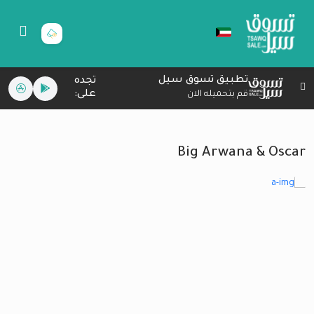
تطبيق تسوق سيل
تجده
على:
قم بتحميله الان
Big Arwana & Oscar