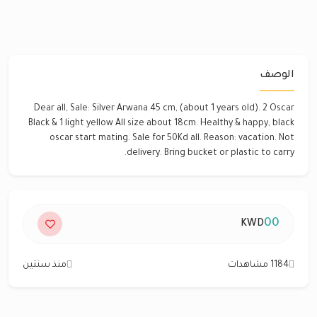
الوصف
Dear all, Sale: Silver Arwana 45 cm, (about 1 years old). 2 Oscar
Black & 1 light yellow All size about 18cm. Healthy & happy, black
oscar start mating. Sale for 50Kd all. Reason: vacation. Not
delivery. Bring bucket or plastic to carry.
00
KWD
1184 مشاهدات
منذ سنتين