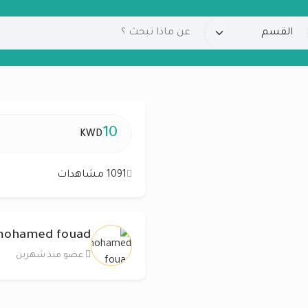
10
KWD
1091 مشاهدات
ohamed fouad
عضو منذ شهرين