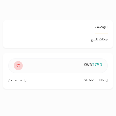
الوصف
بوكات للبيع
2750
KWD
1085 مشاهدات
منذ سنتين