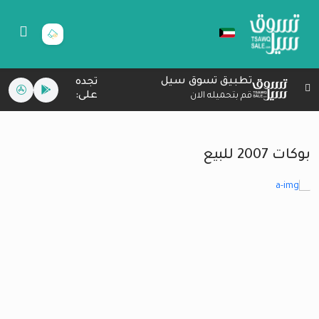
تطبيق تسوق سيل
تجده
على:
قم بتحميله الان
بوكات 2007 للبيع