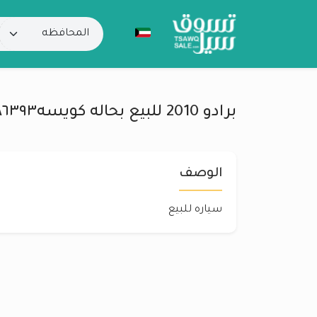
برادو 2010 للبيع بحاله كويسه٩٩٢٨٦٣٩٣
الوصف
سياره للبيع