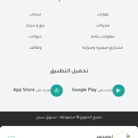
عقارات
خدمات
محركات
بيع و شراء
مقاولات عامة
حيوانات
مشاريع صغيرة ومنزلية
وظائف
تحميل التطبيق
App Store
Google Play
تجده على
تجده على
جميع الحقوق© محفوظة - تسوق سيل
ابومحمد