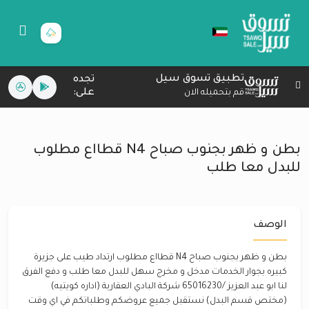
تطبيق تسوق سيل
تجده
على:
قم بتحميله الان
بطن و ظهر بجنوب صباح N4 قطااع مطلوب
للبدل معا طلب
الوصف
بطن و ظهر بجنوب صباح N4 قطااع مطلوب ارتداد طيب على جزيرة
كبيره بجوار الخدمات مدخل و مخرج سهل للبدل معا طلب و دفع الفرق
لنا ابو عبد العزيز /65016230 شركة البادي العقارية (اداره كويتيه)
(مختص قسم البدل) نستقبل جميع عروضكم وطلباتكم في اي وقت