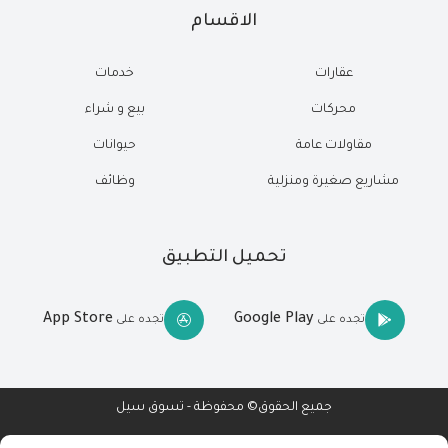
الاقسام
عقارات
خدمات
محركات
بيع و شراء
مقاولات عامة
حيوانات
مشاريع صغيرة ومنزلية
وظائف
تحميل التطبيق
App Store
Google Play
تجده على
تجده على
جميع الحقوق© محفوظة - تسوق سيل