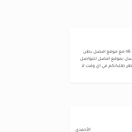
عرض اليوم للبدل في جنوب صباح بطن وضهر ب n6 مع موقع افضل بطن
 التوزيعه الاولي للبدل بموقع افضل للتواصل
 العقاريه ننتظر طلباتكم في اي وقت لا
الأحمدي