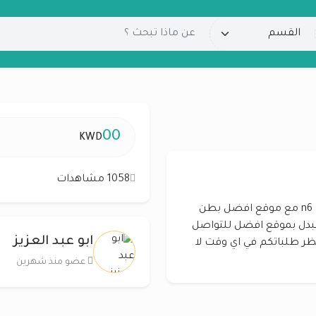
00
KWD
1058 مشاهدات
عرض اليوم للبدل في جنوب صباح بطن وضهر ب n6 مع موقع افضل بطن
 التوزيعه الاولي للبدل بموقع افضل للتواصل
ابو عبد العزيز
 العقاريه ننتظر طلباتكم في اي وقت لا
عضو منذ شهرين