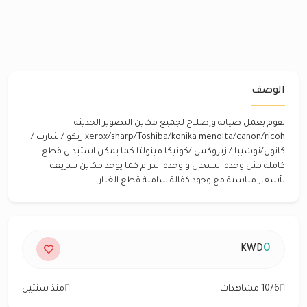
الوصف
نقوم بعمل صيانة وإصلاح لجميع مكاين التصوير الحديثة
xerox/sharp/Toshiba/konika menolta/canon/ricoh ريكو / شارب /
كانون/توشيبا / زيروكس /كونيكا مينولتا كما يمكن استبدال قطع
كاملة مثل وحدة السخان و وحدة الدرام كما يوجد مكاين سريعة
بأسعار مناسبة مع وجود كفالة شاملة قطع الغيار
0
KWD
1076 مشاهدات
منذ سنتين