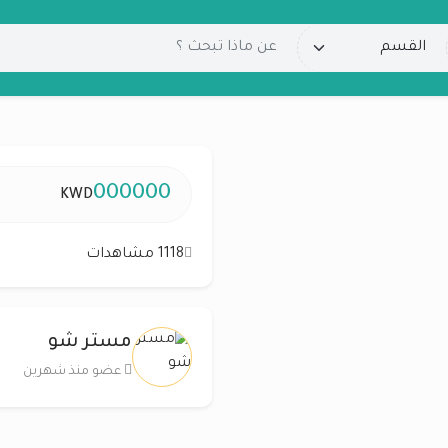
000000
KWD
1118 مشاهدات
مستر شو
عضو منذ شهرين