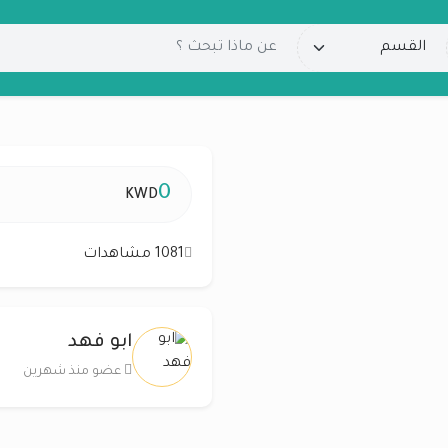
0
KWD
1081 مشاهدات
ابو فهد
عضو منذ شهرين