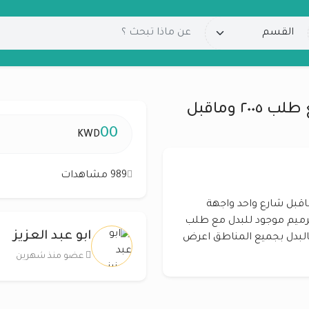
 وماقبل
00
KWD
989 مشاهدات
ي بصباح الاحمد للبدل مع طلب ٢٠٠٥ وماقبل شارع واحد واجهة
يم موجود للبدل مع طلب
ابو عبد العزيز
لعزيز /65016230 متخصص بالبدل بجميع المناطق اعرض
عضو منذ شهرين