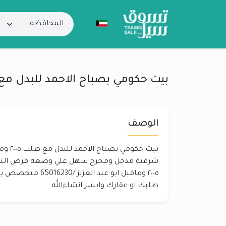
بيت حكومي بصباح الاحمد للبدل مع طلب ٢٠٠٥
الوصف
بيت حكوم
شرقية مدخل ومخرج سهل علي وضعه قرض الترم
٢٠٠٥ وماقبل ابو عبد ا
طلبك او عقارك وابشر انشاءالله