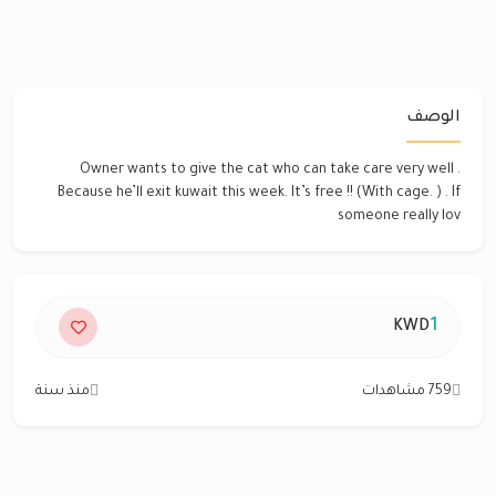
الوصف
Owner wants to give the cat who can take care very well .
Because he’ll exit kuwait this week. It’s free !! (With cage. ) . If
someone really lov
1
KWD
759 مشاهدات
منذ سنة