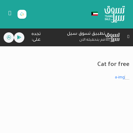
تطبيق تسوق سيل
تجده
على:
قم بتحميله الان
Cat for free