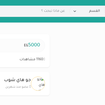
5000
EG
1160 مشاهدات
جو هاي شوب
عضو منذ شهرين