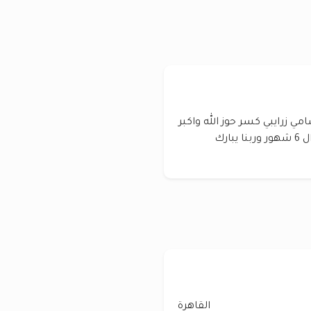
امي زرايبي كسر حوز الله واكبر
عليها وجدي خليط بلدي شامي سنن من 5شهور ال 6 شهور وربنا يبارك
القاهرة