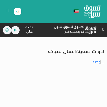
تطبيق تسوق سيل
تجده
على:
قم بتحميله الان
ادوات صحية/اعمال سباكة