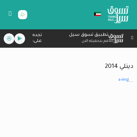
تطبيق تسوق سيل
تجده
على:
قم بتحميله الان
دينلي 2014