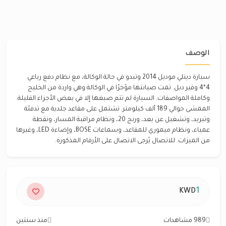
الوصف
سيارة دينلي موديل 2014 وتبدو في حالة الوكالة، مع نظام دفع رباعي
4*4 وقير دبل. تمت صيانتها مؤخرًا في الوكالة وهي واردة من الخليج
وكاملة المواصفات. السيارة لم تتم صبغها إلا في بعض الأجزاء القليلة.
الممشى حوالي 189 ألف كيلومتر. تشتمل على مقاعد جلدية مع تدفئة
وتبريد، وتشغيل عن بعد، ورنج 20، ونظام مراقبة المسار، ونقطة
عمياء، ونظام ميموري للمقاعد، وسماعات BOSE، وإضاءة LED، وغيرها
من الميزات. للاتصال يُرجى الاتصال على الأرقام المذكورة.
1
KWD
989 مشاهدات
منذ سنتين