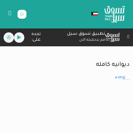
تطبيق تسوق سيل
تجده
على:
قم بتحميله الان
ديوانيه كامله