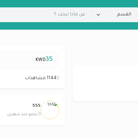
35
KWD
1144 مشاهدات
sss
عضو منذ شهرين