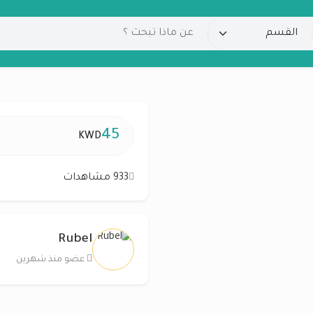
45
KWD
933 مشاهدات
Rubel
عضو منذ شهرين