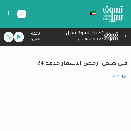
تطبيق تسوق سيل
تجده
على:
قم بتحميله الان
فنى صحى ارخص الاسعار خدمه 24