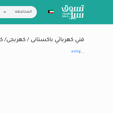
فني كهربائي باكستانى / كهربجى/ ك