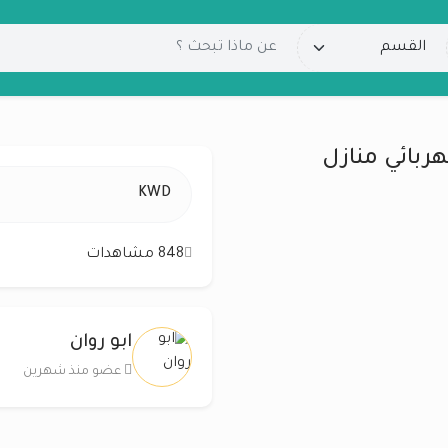
هربائي منازل
KWD
848 مشاهدات
ابو روان
عضو منذ شهرين