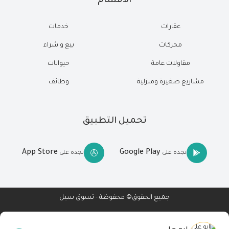
الاقسام
عقارات
خدمات
محركات
بيع و شراء
مقاولات عامة
حيوانات
مشاريع صغيرة ومنزلية
وظائف
تحميل التطبيق
App Store
Google Play
تجده على
تجده على
جميع الحقوق© محفوظة - تسوق سيل