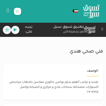
تطبيق تسوق سيل
تجده
على:
قم بتحميله الان
فني صحي هندي
الوصف
تمديد و تركيب أطقم شاور بوكس جاكوزي مغاسل خلاطات مراحيض
اكسوارات مضخاط سخانات عادي و مركزي و الصيانه تواصل
٦٦٢٦٣٢٤٨