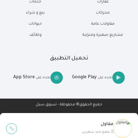
عقارات
خدمات
محركات
بيع و شراء
مقاولات عامة
حيوانات
مشاريع صغيرة ومنزلية
وظائف
تحميل التطبيق
App Store
Google Play
تجده على
تجده على
جميع الحقوق© محفوظة - تسوق سيل
مقاول
Wait Buzz
عضو منذ شهرين
تصميم مواقع
-
تطبيقات