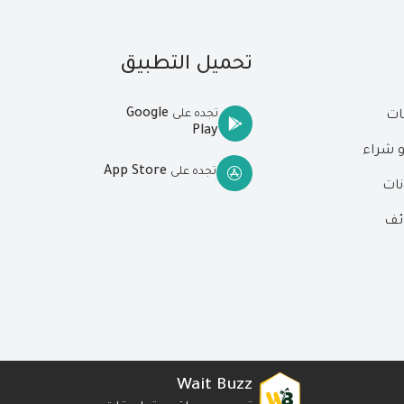
تحميل التطبيق
Google
تجده على
ات
Play
و شراء
App Store
تجده على
نات
ئف
Wait Buzz