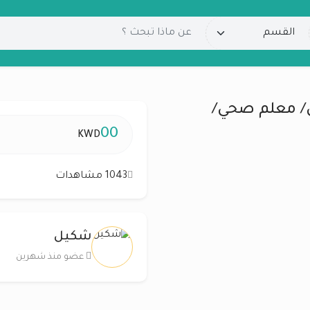
/ معلم صحي/
00
KWD
1043 مشاهدات
شكيل
عضو منذ شهرين