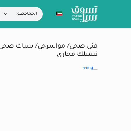
فني صحي/ مواسرجي/ سباك صحي
تسيلك مجارى