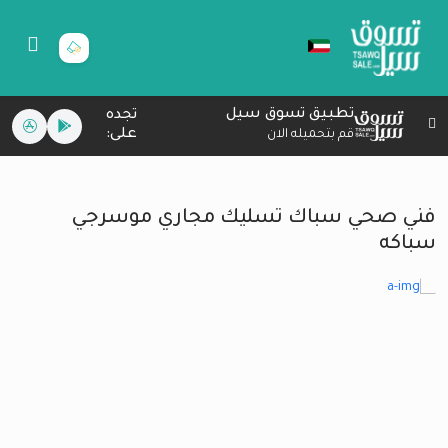
تطبيق تسوق سيل
تجده
على:
قم بتحميله الان
فني صحي سباك تسليك مجاري موسرجي
سباكه