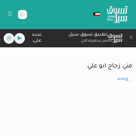
تطبيق تسوق سيل
تجده
على:
قم بتحميله الان
فني زجاج ابو علي