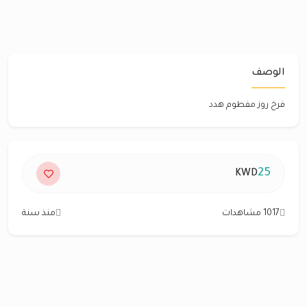
الوصف
فرخ روز مفطوم هدد
25
KWD
1017 مشاهدات
منذ سنة