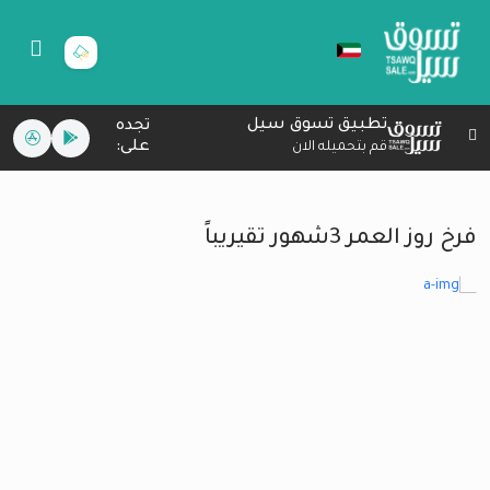
تطبيق تسوق سيل
تجده
على:
قم بتحميله الان
فرخ روز العمر 3شهور تقيريباً