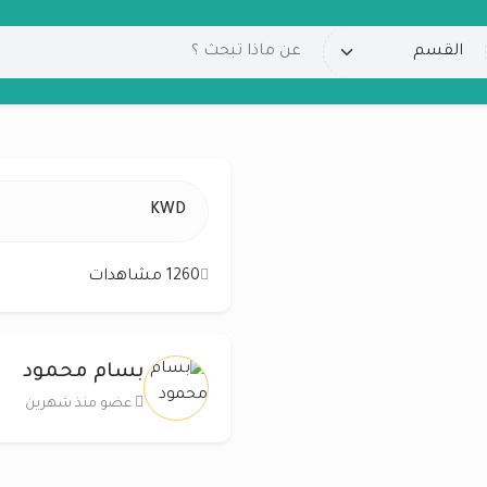
KWD
1260 مشاهدات
بسام محمود
عضو منذ شهرين