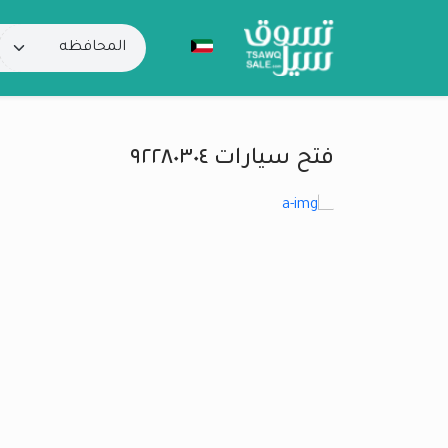
فتح سيارات ٩٢٢٨٠٣٠٤