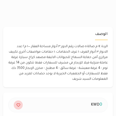
الوصف
الردة ١٤ م صالة ٥ صالات رقم الدور ٣ أدوار مساحة العقار ١٠٠٠ م٢ عدد
الادوار ٣ أدوار الغرف ١٠ غرف الحمامات ١٠ حمامات مواصفات أخري تكييف
مركزي أمن حماية السماح للحيوانات الاليفة مصعد كراج سيارة غرفة
عاملة منزلية فيلا للإيجار في مشرف للسفارات فقط تتكون من 14 غرفة
نوم - 4 غرفة معيشة - غرفة سائق - 4 مطبخ - مخزن الإيجار 3500 دك
فقط للسفارات أو الجمعيات الخيرية لا يوجد حضانات لمزيد من
المعلومات السيد شريف
0
KWD