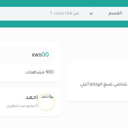
00
KWD
903 مشاهدات
 ماكينه شاصي صبغ الوكالة أعلي
احمد
عضو منذ شهرين