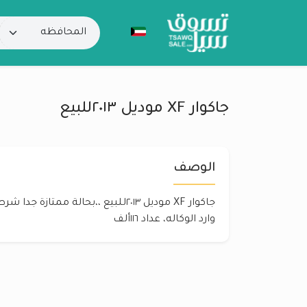
جاكوار XF موديل ٢٠١٣للبيع
الوصف
جاكوار XF موديل ٢٠١٣للبيع ،،بحالة مم
وارد الوكاله، عداد ١١٦ألف