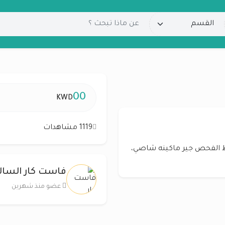
00
KWD
1119 مشاهدات
تازة جدا شرط الفحص جير ماكينه شاصي،
فاست كار السال
عضو منذ شهرين