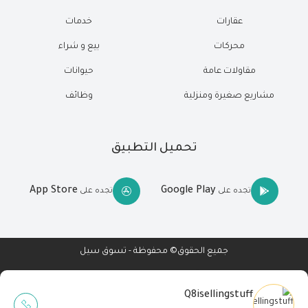
عقارات
خدمات
محركات
بيع و شراء
مقاولات عامة
حيوانات
مشاريع صغيرة ومنزلية
وظائف
تحميل التطبيق
App Store
Google Play
تجده على
تجده على
جميع الحقوق© محفوظة - تسوق سيل
Q8isellingstuff
Wait Buzz