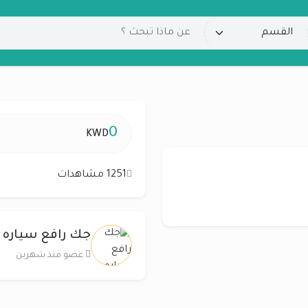
0
KWD
1251 مشاهدات
جك رافع سياره 
عضو منذ شهرين